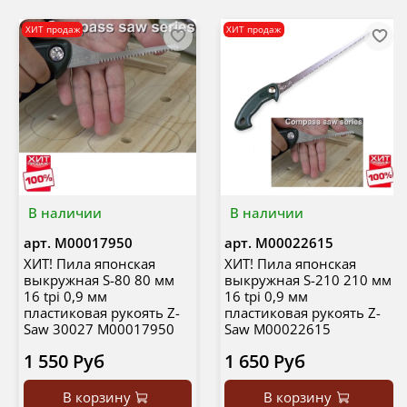
ХИТ продаж
ХИТ продаж
В наличии
В наличии
арт.
М00017950
арт.
М00022615
ХИТ! Пила японская
ХИТ! Пила японская
выкружная S-80 80 мм
выкружная S-210 210 мм
16 tpi 0,9 мм
16 tpi 0,9 мм
пластиковая рукоять Z-
пластиковая рукоять Z-
Saw 30027 М00017950
Saw М00022615
1 550 Руб
1 650 Руб
В корзину
В корзину