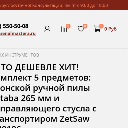
руглосуточно! Консультации: пн-пт с 9:00 до 18:00
) 550-50-08
0
0
0
0 Руб
rsenalmastera.ru
ЫХ ИНСТРУМЕНТОВ
ЕТО ДЕШЕВЛЕ ХИТ!
мплект 5 предметов:
онской ручной пилы
taba 265 мм и
правляющего стусла с
анспортиром ZetSaw