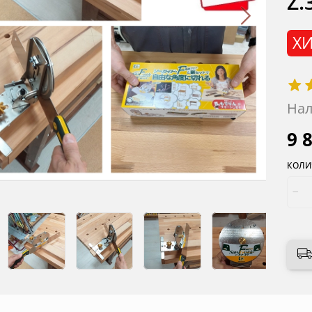
Z.
ХИ
Нал
9 
КОЛИ