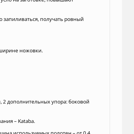
ко запиливаться, получать ровный
 ширине ножовки.
ы, 2 дополнительных упора: боковой
ания – Kataba.
лщина используемых полотен – от 0.4