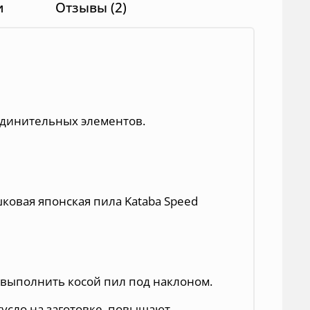
и
Отзывы (2)
единительных элементов.
шковая японска
я
пила Kataba Speed
т выполнить косой пил под наклоном.
усло на заготовке, повышают