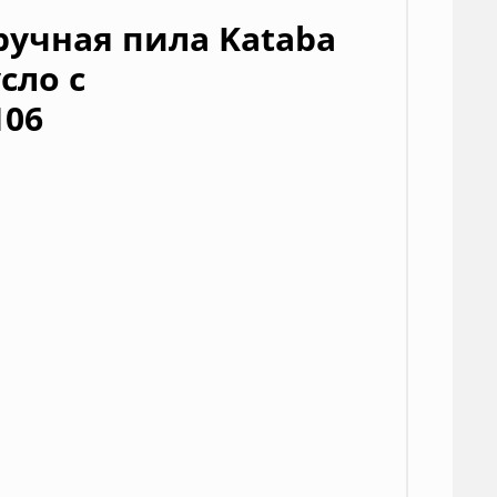
ручная пила Kataba
сло с
106