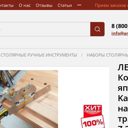
нтакты
О нас
Отзывы
Статьи
Прием заказов к
8 (800
info@a
СТОЛЯРНЫЕ РУЧНЫЕ ИНСТРУМЕНТЫ
НАБОРЫ СТОЛЯРН
Л
Ко
яп
Ka
на
тр