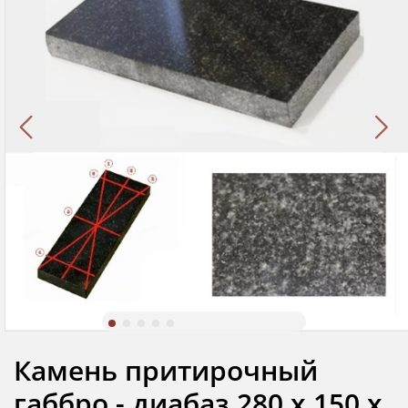
Камень притирочный
габбро - диабаз 280 х 150 х