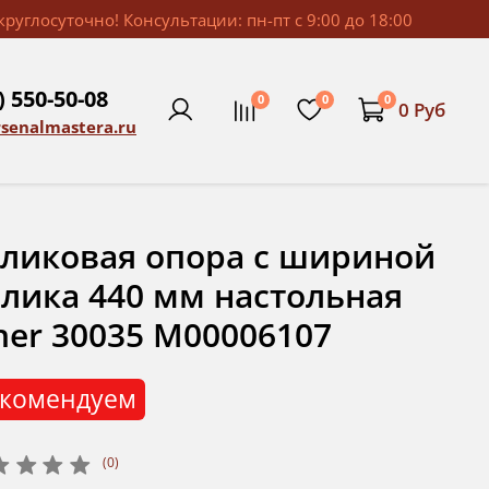
руглосуточно! Консультации: пн-пт с 9:00 до 18:00
) 550-50-08
0
0
0
0 Руб
rsenalmastera.ru
ликовая опора с шириной
лика 440 мм настольная
her 30035 М00006107
комендуем
(0)