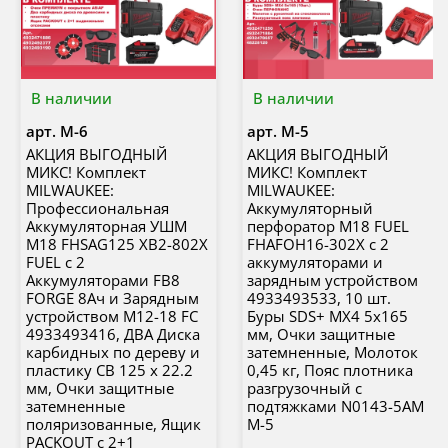
В наличии
В наличии
арт.
M-6
арт.
M-5
АКЦИЯ ВЫГОДНЫЙ
АКЦИЯ ВЫГОДНЫЙ
МИКС! Комплект
МИКС! Комплект
MILWAUKEE:
MILWAUKEE:
Профессиональная
Аккумуляторный
Аккумуляторная УШМ
перфоратор M18 FUEL
M18 FHSAG125 XB2-802X
FHAFOH16-302Х с 2
FUEL с 2
аккумуляторами и
Аккумуляторами FB8
зарядным устройством
FORGE 8Ач и Зарядным
4933493533, 10 шт.
устройством M12-18 FC
Буры SDS+ MX4 5x165
4933493416, ДВА Диска
мм, Очки защитные
карбидных по дереву и
затемненные, Молоток
плаcтику CB 125 x 22.2
0,45 кг, Пояс плотника
мм, Очки защитные
разгрузочный с
затемненные
подтяжками N0143-5AM
поляризованные, Ящик
M-5
PACKOUT с 2+1