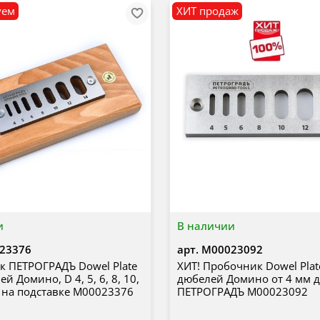
уем
ХИТ продаж
и
В наличии
23376
арт.
М00023092
 ПЕТРОГРАДЪ Dowel Plate
ХИТ! Пробочник Dowel Plat
й Домино, D 4, 5, 6, 8, 10,
дюбелей Домино от 4 мм д
, на подставке М00023376
ПЕТРОГРАДЪ М00023092