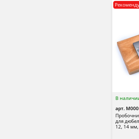
Рекоменд
В наличи
арт.
М000
Пробочник
для дюбеле
12, 14 мм