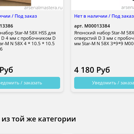
ичии / Под заказ
Нет в наличии / Под зака
13386
арт.
М00013384
набор Star-M 58X HSS для
Японский набор Star-M 58X
 D 4 мм с пробочником D
отверстий D 3 мм с пробо
ar-M N 58X 4 * 10.5 * 10.5
мм Star-M N 58X 3*9*9 М0
6
 Руб
4 180 Руб
едомить / заказать
Уведомить / заказ
 из той же категории