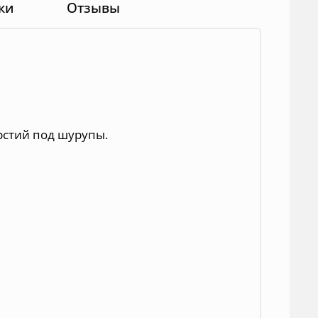
ки
Отзывы
рстий под шурупы.