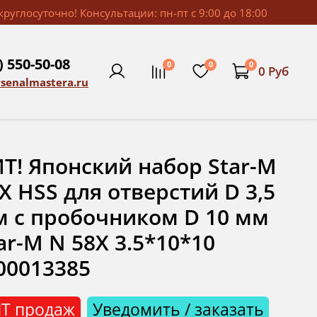
руглосуточно! Консультации: пн-пт с 9:00 до 18:00
) 550-50-08
0
0
0
0 Руб
rsenalmastera.ru
Т! Японский набор Star-M
X HSS для отверстий D 3,5
 с пробочником D 10 мм
ar-M N 58X 3.5*10*10
00013385
Т продаж
Уведомить / заказать