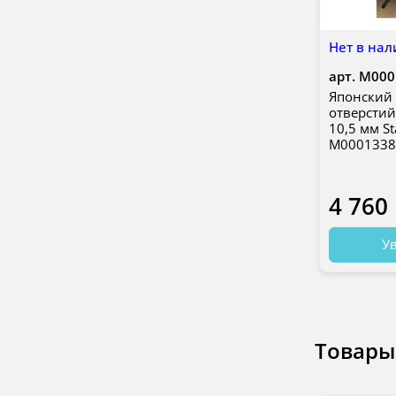
Нет в нал
арт.
М000
Японский 
отверстий
10,5 мм St
М0001338
4 760
Ув
Товары