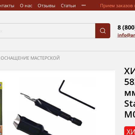
нтакты
О нас
Отзывы
Статьи
Прием заказов к
8 (800
info@a
ОСНАЩЕНИЕ МАСТЕРСКОЙ
ХИ
58
мм
St
М
ХИ