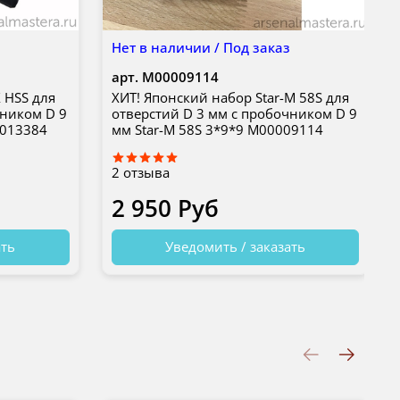
з
Нет в наличии / Под заказ
арт.
М00009114
 HSS для
ХИТ! Японский набор Star-M 58S для
чником D 9
отверстий D 3 мм с пробочником D 9
0013384
мм Star-M 58S 3*9*9 М00009114
2
отзыва
2 950 Руб
ать
Уведомить / заказать