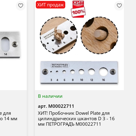
ХИТ продаж
В наличии
арт.
М00022711
e для
ХИТ! Пробочник Dowel Plate для
о 14 мм
цилиндрических шкантов D 3 - 16
мм ПЕТРОГРАДЪ М00022711