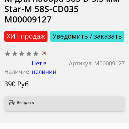
Star-M 58S-CD035
М00009127
ХИТ продаж
Уведомить / заказать
(0)
Нет в
Артикул:
М00009127
Наличие:
наличии
390 Руб
Выбрать