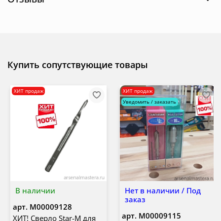
Купить сопутствующие товары
ХИТ продаж
ХИТ продаж
Уведомить / заказать
В наличии
Нет в наличии / Под
заказ
арт.
М00009128
арт.
М00009115
ХИТ! Сверло Star-M для