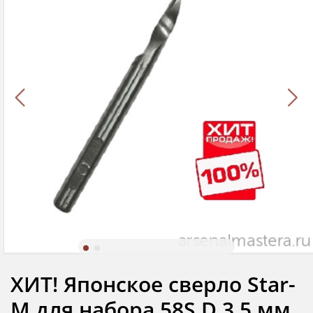
ХИТ! Японское сверло Star-
M для набора 58S D 3.5 мм