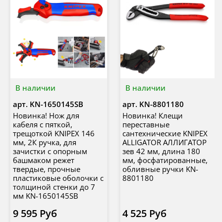
В наличии
В наличии
арт.
KN-1650145SB
арт.
KN-8801180
Новинка! Нож для
Новинка! Клещи
кабеля с пяткой,
переставные
трещоткой KNIPEX 146
сантехнические KNIPEX
мм, 2К ручка, для
ALLIGATOR АЛЛИГАТОР
зачистки c опорным
зев 42 мм, длина 180
башмаком режет
мм, фосфатированные,
твердые, прочные
обливные ручки KN-
пластиковые оболочки с
8801180
толщиной стенки до 7
мм KN-1650145SB
9 595 Руб
4 525 Руб