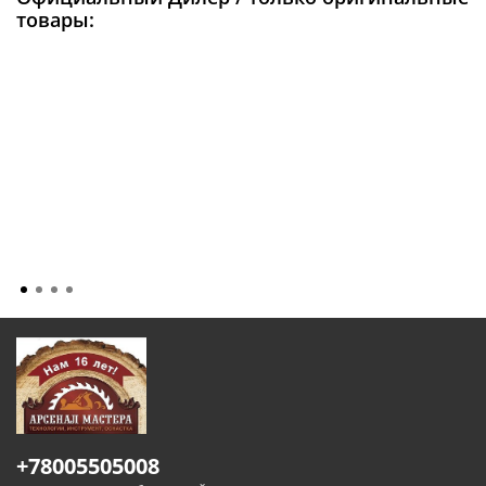
товары:
+78005505008