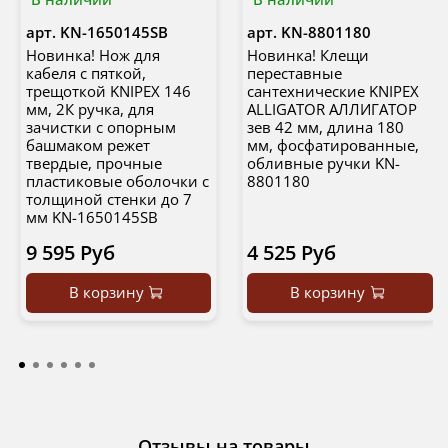
арт.
KN-1650145SB
арт.
KN-8801180
Новинка! Нож для
Новинка! Клещи
кабеля с пяткой,
переставные
трещоткой KNIPEX 146
сантехнические KNIPEX
мм, 2К ручка, для
ALLIGATOR АЛЛИГАТОР
зачистки c опорным
зев 42 мм, длина 180
башмаком режет
мм, фосфатированные,
твердые, прочные
обливные ручки KN-
пластиковые оболочки с
8801180
толщиной стенки до 7
мм KN-1650145SB
9 595 Руб
4 525 Руб
В корзину
В корзину
Отзывы на товары