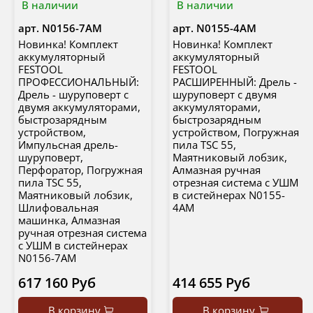
В наличии
В наличии
арт.
N0156-7AM
арт.
N0155-4AM
Новинка! Комплект
Новинка! Комплект
аккумуляторный
аккумуляторный
FESTOOL
FESTOOL
ПРОФЕССИОНАЛЬНЫЙ:
РАСШИРЕННЫЙ: Дрель -
Дрель - шуруповерт с
шуруповерт с двумя
двумя аккумуляторами,
аккумуляторами,
быстрозарядным
быстрозарядным
устройством,
устройством, Погружная
Импульсная дрель-
пила TSC 55,
шуруповерт,
Маятниковый лобзик,
Перфоратор, Погружная
Алмазная ручная
пила TSC 55,
отрезная система с УШМ
Маятниковый лобзик,
в систейнерах N0155-
Шлифовальная
4AM
машинка, Алмазная
ручная отрезная система
с УШМ в систейнерах
N0156-7AM
617 160 Руб
414 655 Руб
В корзину
В корзину