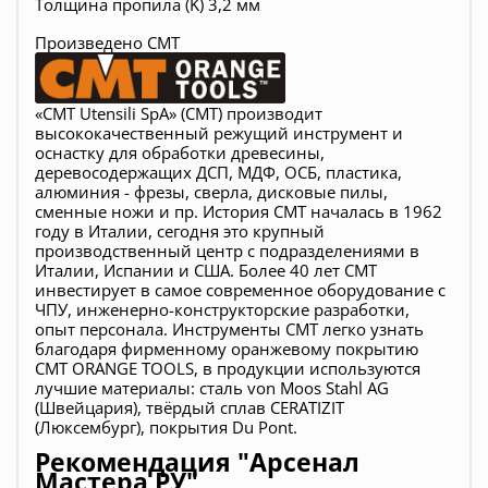
Толщина пропила (K) 3,2 мм
Произведено CMT
«CMT Utensili SpA» (СМТ) производит
высококачественный режущий инструмент и
оснастку для обработки древесины,
деревосодержащих ДСП, МДФ, ОСБ, пластика,
алюминия - фрезы, сверла, дисковые пилы,
сменные ножи и пр. История CMT началась в 1962
году в Италии, сегодня это крупный
производственный центр с подразделениями в
Италии, Испании и США
. Более 40 лет СМТ
инвестирует в самое современное оборудование с
ЧПУ, инженерно-конструкторские разработки,
опыт персонала. Инструменты СМТ легко узнать
благодаря фирменному оранжевому покрытию
CMT ORANGE TOOLS
, в продукции используются
лучшие материалы: сталь von Moos Stahl AG
(Швейцария), твёрдый сплав CERATIZIT
(Люксембург), покрытия Du Pont.
Рекомендация "Арсенал
Мастера РУ"