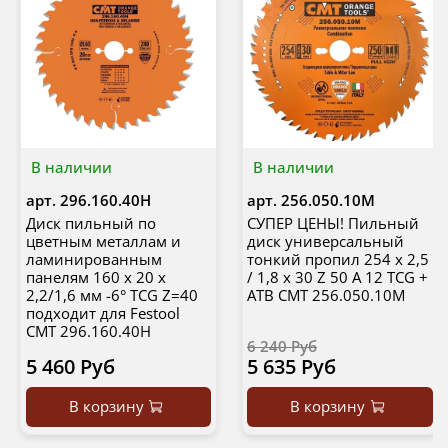
В наличии
В наличии
арт.
296.160.40H
арт.
256.050.10M
Диск пильный по
СУПЕР ЦЕНЫ! Пильный
цветным металлам и
диск универсальный
ламинированным
тонкий пропил 254 х 2,5
панелям 160 x 20 x
/ 1,8 х 30 Z 50 А 12 TCG +
2,2/1,6 мм -6° TCG Z=40
ATB CMT 256.050.10M
подходит для Festool
CMT 296.160.40H
6 240 Руб
5 460 Руб
5 635 Руб
В корзину
В корзину