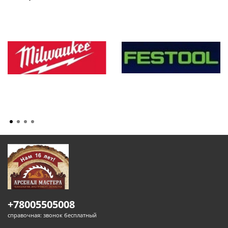
+78005505008
справочная: звонок бесплатный