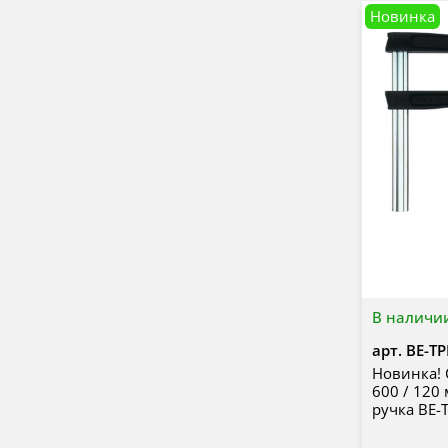
Новинка
В наличи
арт.
BE-T
Новинка! 
600 / 120
ручка BE-