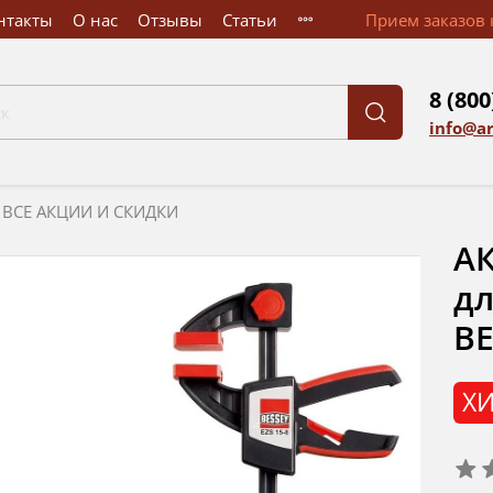
нтакты
О нас
Отзывы
Статьи
Прием заказов к
8 (800
info@a
ВСЕ АКЦИИ И СКИДКИ
АК
дл
BE
ХИ