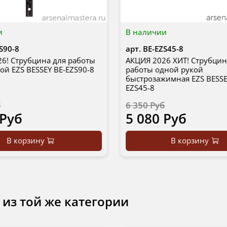
и
В наличии
S90-8
арт.
BE-EZS45-8
6! Струбцина для работы
АКЦИЯ 2026 ХИТ! Струбцин
ой EZS BESSEY BE-EZS90-8
работы одной рукой
быстрозажимная EZS BESSE
EZS45-8
б
6 350 Руб
 Руб
5 080 Руб
В корзину
В корзину
 из той же категории