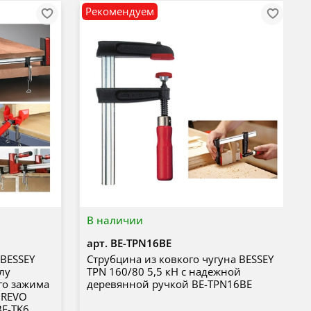
Рекомендуем
В наличии
арт.
BE-TPN16BE
 BESSEY
Струбцина из ковкого чугуна BESSEY
лу
TPN 160/80 5,5 кH с надежной
го зажима
деревянной ручкой BE-TPN16BE
 REVO
BE-TK6