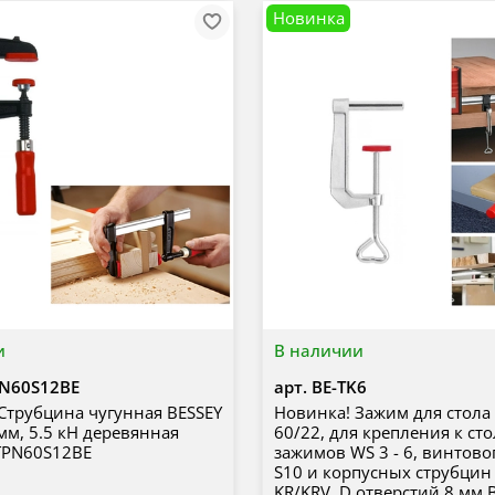
Новинка
и
В наличии
PN60S12BE
арт.
BE-TK6
Струбцина чугунная BESSEY
Новинка! Зажим для стола
 мм, 5.5 кН деревянная
60/22, для крепления к сто
TPN60S12BE
зажимов WS 3 - 6, винтово
S10 и корпусных струбцин
KR/KRV, D отверстий 8 мм 