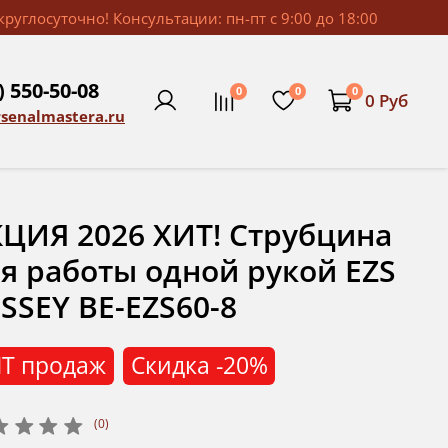
руглосуточно! Консультации: пн-пт с 9:00 до 18:00
) 550-50-08
0
0
0
0 Руб
rsenalmastera.ru
ЦИЯ 2026 ХИТ! Струбцина
я работы одной рукой EZS
SSEY BE-EZS60-8
Т продаж
Скидка
-20%
(0)