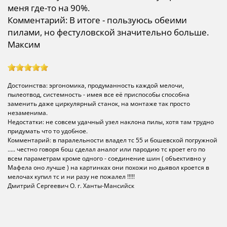
меня где-то на 90%.
Комментарий: В итоге - пользуюсь обеими
пилами, но фестуловской значительно больше.
Максим
Достоинства: эргономика, продуманность каждой мелочи,
пылеотвод, системность - имея все её приспособы способна
заменить даже циркулярный станок, на монтаже так просто
незаменима.
Недостатки: не совсем удачный узел наклона пилы, хотя там трудно
придумать что то удобное.
Комментарий: в паралельности владел тс 55 и бошевской погружной
..... честно говоря бош сделал аналог или пародию тс кроет его по
всем параметрам кроме одного - соединение шин ( объективно у
Мафела оно лучше ) на картинках они похожи но дьявол кроется в
мелочах купил тс и ни разу не пожалел !!!!!
Дмитрий Сергеевич О. г. Ханты-Мансийск