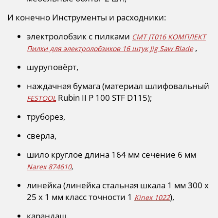
И конечно Инструменты и расходники:
электролобзик с пилками
CMT JT016 КОМПЛЕКТ
,
Пилки для электролобзиков 16 штук Jig Saw Blade
шуруповёрт,
наждачная бумага (материал шлифовальный
Rubin II P 100 STF D115);
FESTOOL
труборез,
сверла,
шило круглое длина 164 мм сечение 6 мм
Narex 874610
,
линейка (линейка стальная шкала 1 мм 300 х
25 х 1 мм класс точности 1
),
Kinex 1022
карандаш.