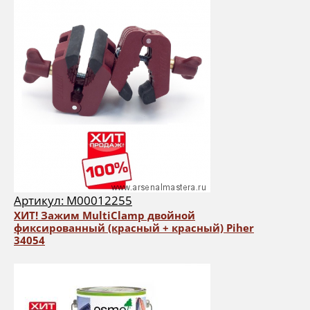
Артикул: М00012255
ХИТ! Зажим MultiClamp двойной
фиксированный (красный + красный) Piher
34054