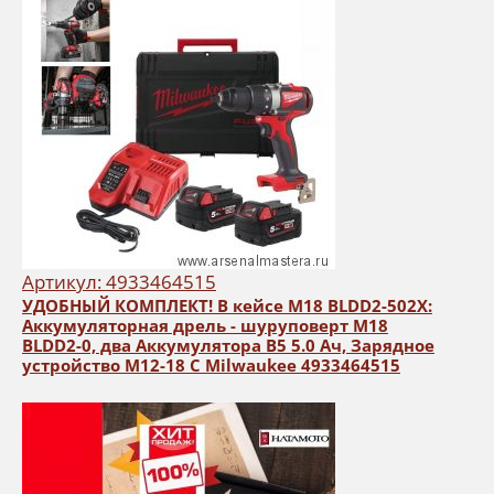
Артикул: 4933464515
УДОБНЫЙ КОМПЛЕКТ! В кейсе M18 BLDD2-502X:
Аккумуляторная дрель - шуруповерт M18
BLDD2-0, два Аккумулятора B5 5.0 Ач, Зарядное
устройство M12-18 C Milwaukee 4933464515