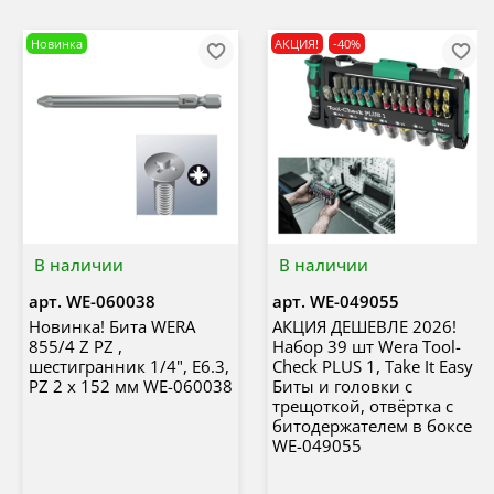
Новинка
АКЦИЯ!
-40%
В наличии
В наличии
арт.
WE-060038
арт.
WE-049055
Новинка! Бита WERA
АКЦИЯ ДЕШЕВЛЕ 2026!
855/4 Z PZ ,
Набор 39 шт Wera Tool-
шестигранник 1/4", E6.3,
Check PLUS 1, Take It Easy
PZ 2 x 152 мм WE-060038
Биты и головки с
трещоткой, отвёртка с
битодержателем в боксе
WE-049055