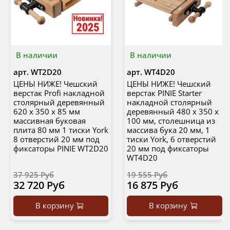
В наличии
В наличии
арт.
WT2D20
арт.
WT4D20
ЦЕНЫ НИЖЕ! Чешский
ЦЕНЫ НИЖЕ! Чешский
верстак Profi накладной
верстак PINIE Starter
столярный деревянный
накладной столярный
620 х 350 х 85 мм
деревянный 480 х 350 х
массивная буковая
100 мм, столешница из
плита 80 мм 1 тиски York
массива бука 20 мм, 1
8 отверстий 20 мм под
тиски York, 6 отверстий
фиксаторы PINIE WT2D20
20 мм под фиксаторы
WT4D20
37 925 Руб
19 555 Руб
32 720 Руб
16 875 Руб
В корзину
В корзину