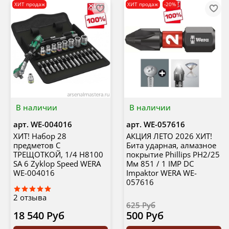
ХИТ продаж
ХИТ продаж
-20%
В наличии
В наличии
арт.
WE-004016
арт.
WE-057616
ХИТ! Набор 28
АКЦИЯ ЛЕТО 2026 ХИТ!
предметов С
Бита ударная, алмазное
ТРЕЩОТКОЙ, 1/4 Н8100
покрытие Phillips PH2/25
SA 6 Zyklop Speed WERA
Мм 851 / 1 IMP DC
WE-004016
Impaktor WERA WE-
057616
2
отзыва
625 Руб
18 540 Руб
500 Руб