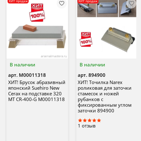
ХИТ продаж
ХИТ продаж
В наличии
В наличии
арт.
М00011318
арт.
894900
ХИТ! Брусок абразивный
ХИТ! Точилка Narex
японский Suehiro New
роликовая для заточки
Cerax на подставке 320
стамесок и ножей
MT CR-400-G М00011318
рубанков с
фиксированным углом
заточки 894900
1
отзыв