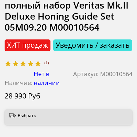
полный набор Veritas Mk.II
Deluxe Honing Guide Set
05M09.20 М00010564
ХИТ продаж
Уведомить / заказать
(1)
Нет в
Артикул:
М00010564
Наличие:
наличии
28 990 Руб
Выбрать