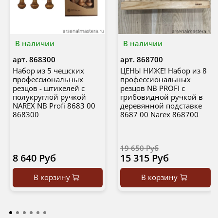
В наличии
В наличии
арт.
868300
арт.
868700
Набор из 5 чешских
ЦЕНЫ НИЖЕ! Набор из 8
профессиональных
профессиональных
резцов - штихелей с
резцов NB PROFI с
полукруглой ручкой
грибовидной ручкой в
NAREX NB Profi 8683 00
деревянной подставке
868300
8687 00 Narex 868700
19 650 Руб
8 640 Руб
15 315 Руб
В корзину
В корзину