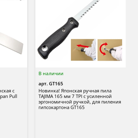
В наличии
арт.
GT165
ская с
Новинка! Японская ручная пила
pan Pull
TAJIMA 165 мм 7 TPI с усиленной
эргономичной ручкой, для пиления
гипсокартона GT165