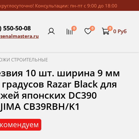
руглосуточно! Консультации: пн-пт с 9:00 до 18:00
) 550-50-08
0
0
0
0 Руб
rsenalmastera.ru
ОЖИ СТРОИТЕЛЬНЫЕ
звия 10 шт. ширина 9 мм
 градусов Razar Black для
жей японских DC390
JIMA CB39RBH/K1
комендуем