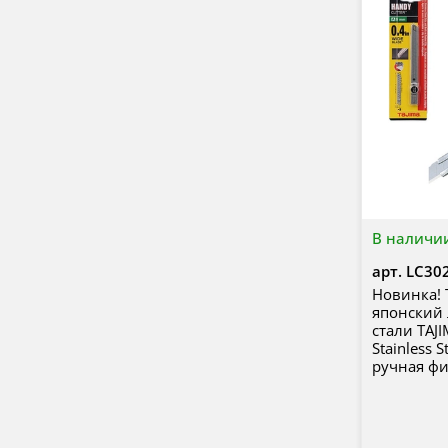
В наличи
арт.
LC30
Новинка!
японский
стали TAJI
Stainless 
ручная фи