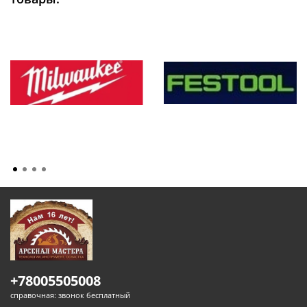
+78005505008
справочная: звонок бесплатный