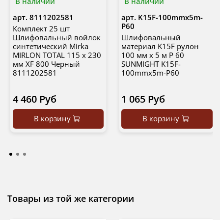
В наличии
В наличии
арт.
8111202581
арт.
K15F-100mmx5m-
P60
Комплект 25 шт
Шлифовальный войлок
Шлифовальный
синтетический Mirka
материал K15F рулон
MIRLON TOTAL 115 x 230
100 мм х 5 м P 60
мм XF 800 Черный
SUNMIGHT K15F-
8111202581
100mmx5m-P60
4 460 Руб
1 065 Руб
В корзину
В корзину
Товары из той же категории