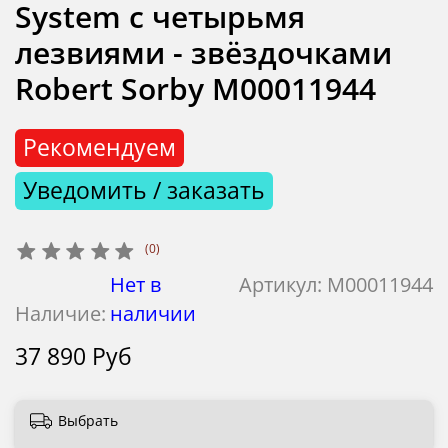
System с четырьмя
лезвиями - звёздочками
Robert Sorby М00011944
Рекомендуем
Уведомить / заказать
(0)
Нет в
Артикул:
М00011944
Наличие:
наличии
37 890 Руб
Выбрать