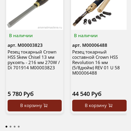
В наличии
В наличии
арт.
М00003823
арт.
М00006488
Резец токарный Crown
Резец токарный
HSS Skew Chisel 13 мм
составной Crown HSS
рукоять - 216 мм 270W /
Revolution 16 мм
Di 701914 М00003823
(5/8дюйм) REV 01 U 58
М00006488
5 780 Руб
44 540 Руб
В корзину
В корзину