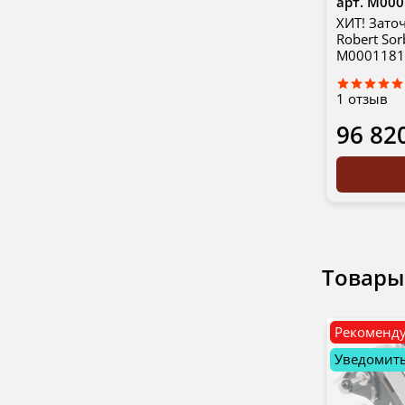
арт.
М000
ХИТ! Зато
Robert So
М0001181
1
отзыв
96 82
Товары
Рекоменд
Уведомить