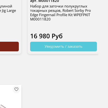
арт.
М00011820
 длиной
Набор для заточки полукруглых
 Jig Large
токарных резцов, Robert Sorby Pro
Edge Fingernail Profile Kit WPEFPKIT
М00011820
16 980 Руб
Уведомить / заказать