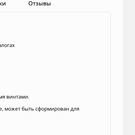
ки
Отзывы
алогах
-мя винтами.
е, может быть сформирован для