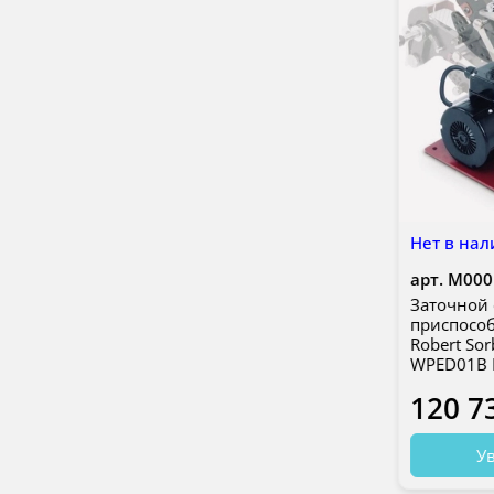
Нет в нал
арт.
М000
Заточной 
приспособ
Robert Sor
WPED01B 
120 7
Ув