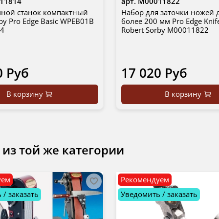
11814
арт.
М00011822
чной станок компактный
Набор для заточки ножей
rby Pro Edge Basic WPEB01B
более 200 мм Pro Edge Knife
4
Robert Sorby М00011822
0 Руб
17 020 Руб
В корзину
В корзину
 из той же категории
уем
Рекомендуем
 / заказать
Уведомить / заказать