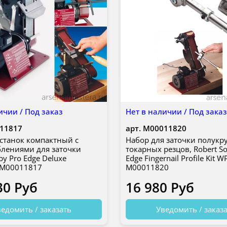
ичии / Под заказ
Нет в наличии / Под зака
11817
арт.
М00011820
станок компактный с
Набор для заточки полукр
лениями для заточки
токарных резцов, Robert So
by Pro Edge Deluxe
Edge Fingernail Profile Kit 
М00011817
М00011820
30 Руб
16 980 Руб
едомить / заказать
Уведомить / заказ