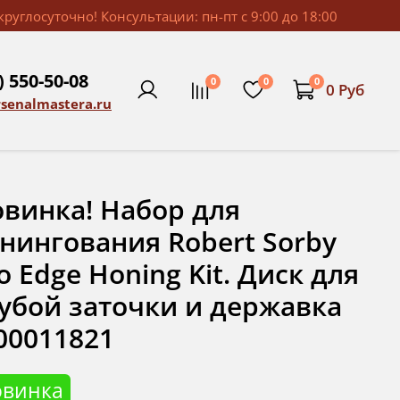
руглосуточно! Консультации: пн-пт с 9:00 до 18:00
) 550-50-08
0
0
0
0 Руб
rsenalmastera.ru
винка! Набор для
нингования Robert Sorby
o Edge Honing Kit. Диск для
убой заточки и державка
00011821
овинка