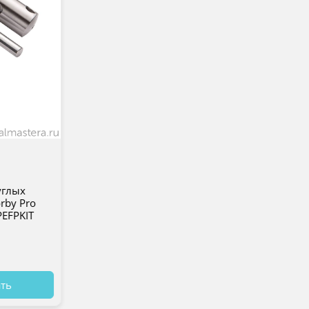
з
углых
rby Pro
WPEFPKIT
ать