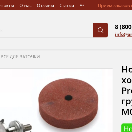
нтакты
О нас
Отзывы
Статьи
Прием заказов к
8 (800
info@a
ВСЕ ДЛЯ ЗАТОЧКИ
Но
хо
Pr
гр
М
Н