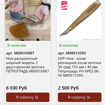
В наличии
В наличии
арт.
М00016987
арт.
М00013393
Нож раскроечный
ХИТ! Нож - косяк
шорный модель 2
резчицкий косая заточка
двусторонняя заточка
30 град 155 мм / 40 мм
ПЕТРОГРАДЪ М00016987
Петроградъ РН НРЕЗ.06-
00 М00013393
6 030 Руб
2 500 Руб
В корзину
В корзину