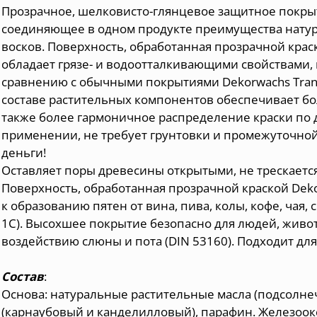
Прозрачное, шелковисто-глянцевое защитное покры
соединяющее в одном продукте преимущества натур
восков. Поверхность, обработанная прозрачной краск
обладает грязе- и водоотталкивающими свойствами,
сравнению с обычными покрытиями Dekorwachs Trans
составе растительных компонентов обеспечивает бо
также более гармоничное распределение краски по 
применении, не требует грунтовки и промежуточно
деньги!
Оставляет поры древесины открытыми, не трескается
Поверхность, обработанная прозрачной краской Deko
к образованию пятен от вина, пива, колы, кофе, чая, с
1C). Высохшее покрытие безопасно для людей, живот
воздействию слюны и пота (DIN 53160). Подходит для
Состав
:
Основа: натуральные растительные масла (подсолнеч
(карнаубовый и канделилловый), парафин. Железоок