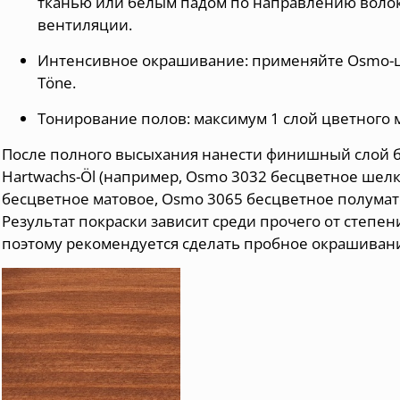
тканью или белым падом по направлению волок
вентиляции.
Интенсивное окрашивание: применяйте Osmo-цв
Töne.
Тонирование полов: максимум 1 слой цветного м
После полного высыхания нанести финишный слой б
Hartwachs-Öl (например,
Osmo 3032 бесцветное шелк
бесцветное матовое
,
Osmo 3065 бесцветное полума
Результат покраски зависит среди прочего от степен
поэтому рекомендуется сделать пробное окрашивани