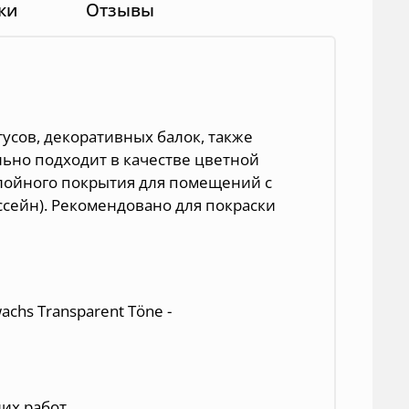
ки
Отзывы
тусов, декоративных балок, также
льно подходит в качестве цветной
слойного покрытия для помещений с
ссейн). Рекомендовано для покраски
chs Transparent Töne -
их работ