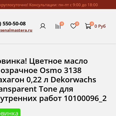
руглосуточно! Консультации: пн-пт с 9:00 до 18:00
) 550-50-08
0
0
0
0 Руб
rsenalmastera.ru
винка! Цветное масло
озрачное Osmo 3138
хагон 0,22 л Dekorwachs
ansparent Tone для
утренних работ 10100096_2
овинка