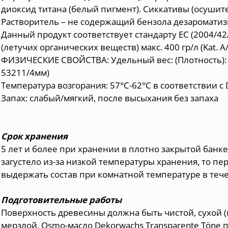
диоксид титана (белый пигмент). Сиккативы (осушит
Растворитель – не содержащий бензола дезаромати
Данный продукт соответствует стандарту ЕС (2004/4
(летучих органических веществ) макс. 400 гр/л (Kat. A/I
ФИЗИЧЕСКИЕ СВОЙСТВА: Удельный вес: (Плотность): 0,9
53211/4мм)
Температура возгорания: 57°C-62°C в соответствии с
Запах: слабый/мягкий, после высыхания без запаха
Срок хранения
5 лет и более при хранении в плотно закрытой банк
загустело из-за низкой температуры хранения, то 
выдержать состав при комнатной температуре в тече
Подготовительные работы
Поверхность древесины должна быть чистой, сухой (
мерзлой. Osmo-масло Dekorwachs Transparente Töne