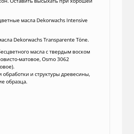
он. Оставить высыхать при хорошей
етные масла Dekorwachs Intensive
асла Dekorwachs Transparente Töne.
есцветного масла с твердым воском
овисто-матовое
,
Osmo 3062
товое
).
и обработки и структуры древесины,
е образца.