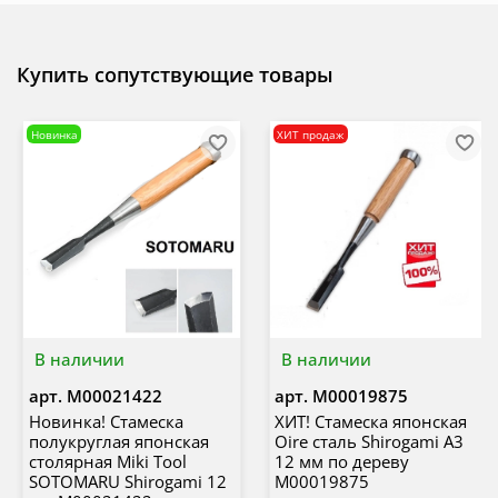
Купить сопутствующие товары
Новинка
ХИТ продаж
В наличии
В наличии
арт.
М00021422
арт.
М00019875
Новинка! Стамеска
ХИТ! Стамеска японская
полукруглая японская
Oire сталь Shirogami A3
столярная Miki Tool
12 мм по дереву
SOTOMARU Shirogami 12
М00019875