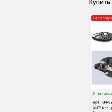
Купить
ХИТ прода
В наличи
арт.
KN-8
ХИТ! Клещ