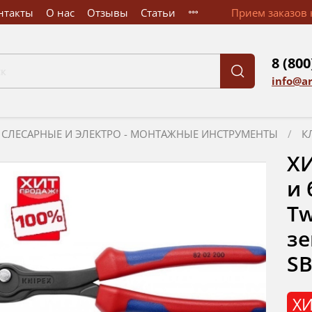
нтакты
О нас
Отзывы
Статьи
Прием заказов к
8 (800
info@a
СЛЕСАРНЫЕ И ЭЛЕКТРО - МОНТАЖНЫЕ ИНСТРУМЕНТЫ
К
ХИ
и 
Tw
зе
SB
ХИ