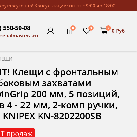
руглосуточно! Консультации: пн-пт с 9:00 до 18:00
) 550-50-08
0
0
0
0 Руб
rsenalmastera.ru
ЛЕЩИ
Т! Клещи с фронтальным
боковым захватами
inGrip 200 мм, 5 позиций,
в 4 - 22 мм, 2-комп ручки,
 KNIPEX KN-8202200SB
Т продаж