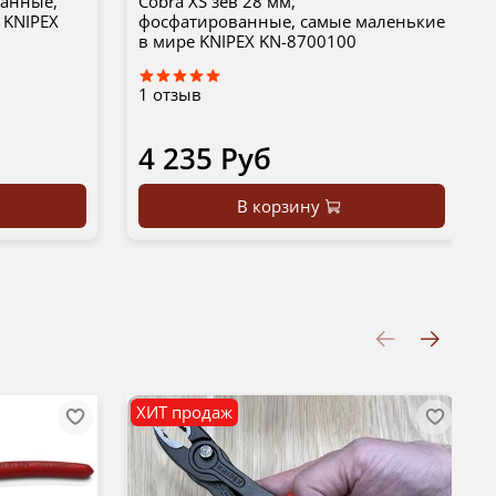
ванные,
Cobra XS зев 28 мм,
 KNIPEX
фосфатированные, самые маленькие
в мире KNIPEX KN-8700100
1
отзыв
4 235 Руб
В корзину
ХИТ продаж