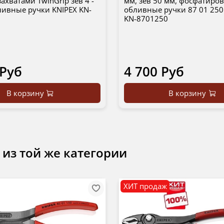
ахватами TwinGrip зев 4 -
мм, зев 50 мм, фосфатиро
ливные ручки KNIPEX KN-
обливные ручки 87 01 250
KN-8701250
 Руб
4 700 Руб
В корзину
В корзину
 из той же категории
ХИТ продаж