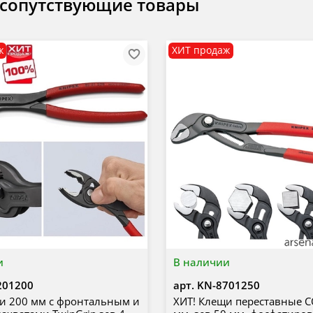
 сопутствующие товары
ж
ХИТ продаж
и
В наличии
201200
арт.
KN-8701250
и 200 мм с фронтальным и
ХИТ! Клещи переставные 