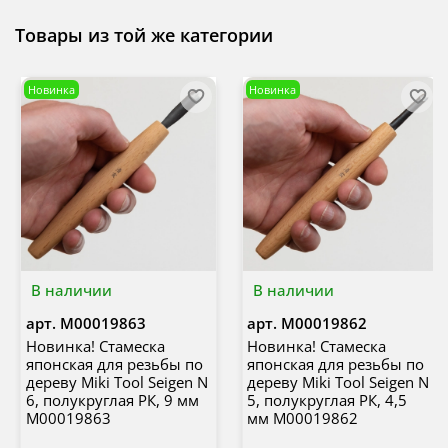
Товары из той же категории
Новинка
Новинка
В наличии
В наличии
арт.
М00019863
арт.
М00019862
Новинка! Стамеска
Новинка! Стамеска
японская для резьбы по
японская для резьбы по
дереву Miki Tool Seigen N
дереву Miki Tool Seigen N
6, полукруглая РК, 9 мм
5, полукруглая РК, 4,5
М00019863
мм М00019862