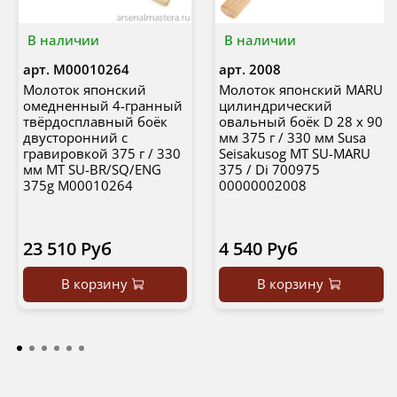
В наличии
В наличии
арт.
М00010264
арт.
2008
Молоток японский
Молоток японский MARU
омедненный 4-гранный
цилиндрический
твёрдосплавный боёк
овальный боёк D 28 х 90
двусторонний с
мм 375 г / 330 мм Susa
гравировкой 375 г / 330
Seisakusog MT SU-MARU
мм MT SU-BR/SQ/ENG
375 / Di 700975
375g М00010264
00000002008
23 510 Руб
4 540 Руб
В корзину
В корзину