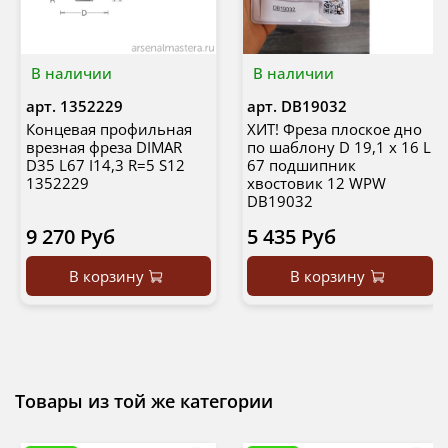
В наличии
В наличии
арт.
1352229
арт.
DB19032
Концевая профильная
ХИТ! Фреза плоское дно
врезная фреза DIMAR
по шаблону D 19,1 x 16 L
D35 L67 I14,3 R=5 S12
67 подшипник
1352229
хвостовик 12 WPW
DB19032
9 270 Руб
5 435 Руб
В корзину
В корзину
Товары из той же категории