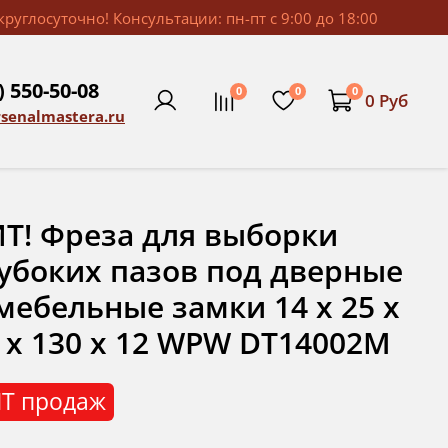
руглосуточно! Консультации: пн-пт с 9:00 до 18:00
) 550-50-08
0
0
0
0 Руб
rsenalmastera.ru
Т! Фреза для выборки
убоких пазов под дверные
мебельные замки 14 x 25 x
 x 130 x 12 WPW DT14002M
Т продаж