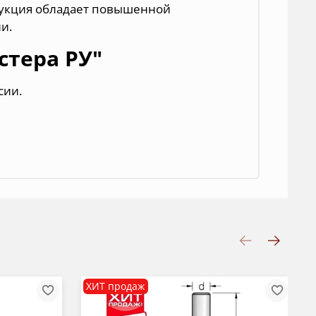
укция обладает повышенной
и.
стера РУ"
сии.
ХИТ продаж