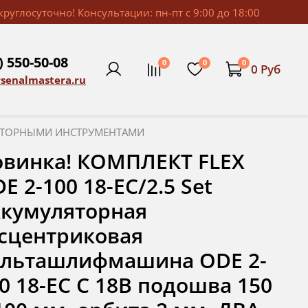
руглосуточно! Консультации: пн-пт с 9:00 до 18:00
) 550-50-08
0
0
0
0 Руб
rsenalmastera.ru
ЯТОРНЫМИ ИНСТРУМЕНТАМИ
винка! КОМПЛЕКТ FLEX
E 2-100 18-EC/2.5 Set
кумуляторная
сцентриковая
ельташлифмашина ODE 2-
0 18-EC C 18В подошва 150