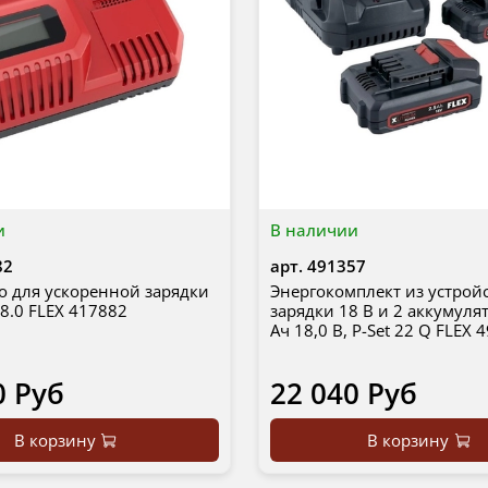
и
В наличии
82
арт.
491357
о для ускоренной зарядки
Энергокомплект из устрой
18.0 FLEX 417882
зарядки 18 В и 2 аккумуля
Ач 18,0 В, P-Set 22 Q FLEX 
0 Руб
22 040 Руб
В корзину
В корзину