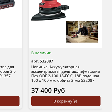
В наличии
арт.
532087
ства для
Новинка! Аккумуляторная
торов 2,5
эксцентриковая дельташлифмашина
491357
Flex ODE 2-100 18-EC C, 18В подошва
150 х 100 мм, орбита 2 мм 532087
37 400 Руб
В корзину