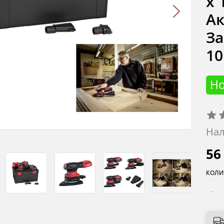
х 
Ак
За
10
Н
Нал
56
КОЛИ