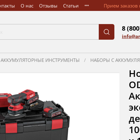
нтакты
О нас
Отзывы
Статьи
Прием заказов к
8 (800
info@a
АККУМУЛЯТОРНЫЕ ИНСТРУМЕНТЫ
НАБОРЫ С АККУМУЛ
Но
OD
Ак
эк
д
10