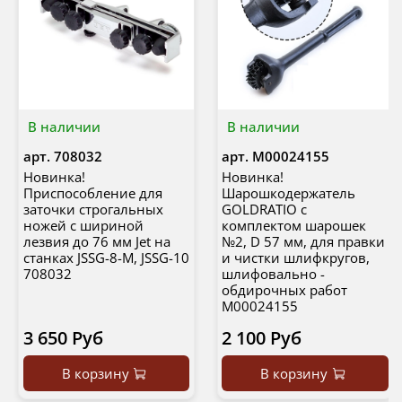
В наличии
В наличии
арт.
708032
арт.
М00024155
Новинка!
Новинка!
Приспособление для
Шарошкодержатель
заточки строгальных
GOLDRATIO с
ножей с шириной
комплектом шарошек
лезвия до 76 мм Jet на
№2, D 57 мм, для правки
станках JSSG-8-M, JSSG-10
и чистки шлифкругов,
708032
шлифовально -
обдирочных работ
М00024155
3 650 Руб
2 100 Руб
В корзину
В корзину