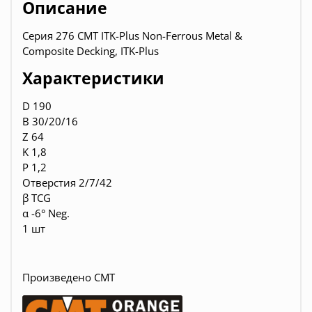
Описание
Серия 276 CMT ITK-Plus Non-Ferrous Metal &
Composite Decking, ITK-Plus
Характеристики
D 190
B 30/20/16
Z 64
K 1,8
P 1,2
Отверстия 2/7/42
β TCG
α -6° Neg.
1 шт
Произведено CMT