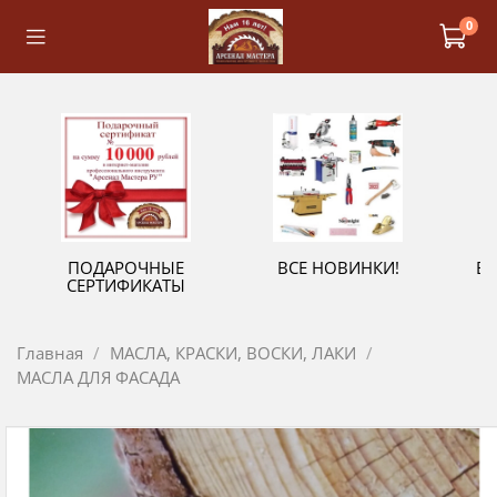
0
ПОДАРОЧНЫЕ
ВСЕ НОВИНКИ!
В
СЕРТИФИКАТЫ
Главная
МАСЛА, КРАСКИ, ВОСКИ, ЛАКИ
МАСЛА ДЛЯ ФАСАДА