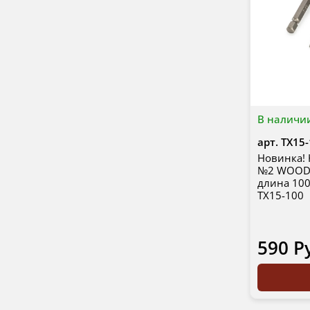
В наличи
арт.
TX15-
Новинка! 
№2 WOODW
длина 100
TX15-100
590 Р