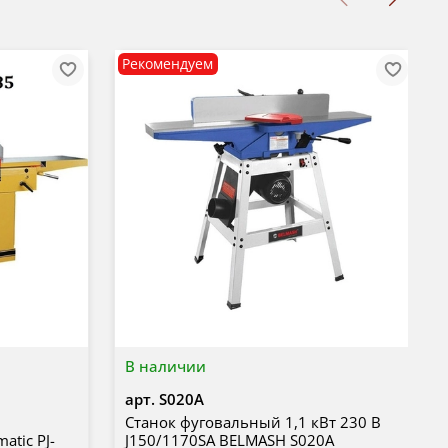
Рекомендуем
В наличии
арт.
S020A
Станок фуговальный 1,1 кВт 230 В
tic PJ-
J150/1170SA BELMASH S020A