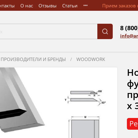
нтакты
О нас
Отзывы
Статьи
Прием заказов к
8 (800
info@a
ПРОИЗВОДИТЕЛИ И БРЕНДЫ
WOODWORK
Но
фу
пр
x 
Ре