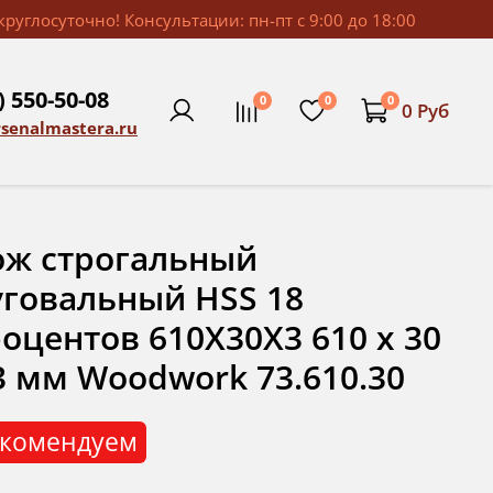
руглосуточно! Консультации: пн-пт с 9:00 до 18:00
) 550-50-08
0
0
0
0 Руб
rsenalmastera.ru
ж строгальный
говальный HSS 18
оцентов 610X30X3 610 x 30
3 мм Woodwork 73.610.30
комендуем