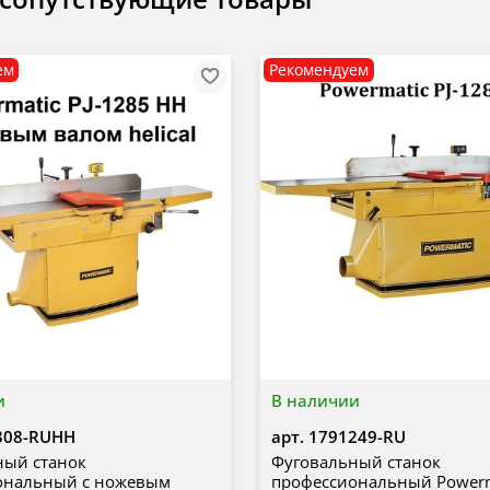
ем
Рекомендуем
и
В наличии
308-RUHH
арт.
1791249-RU
ный станок
Фуговальный станок
ональный с ножевым
профессиональный Powerma