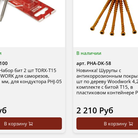
и
В наличии
100
арт.
PHA-DK-58
Набор бит 2 шт TORX-T15
Новинка! Шурупы с
ORK для саморезов,
антикоррозионным покры
 мм, для кондуктора PHJ-05
шт по дереву Woodwork 4,2
комплекте с битой Т15, в
пластиковом контейнере 
уб
2 210 Руб
В корзину
В корзину