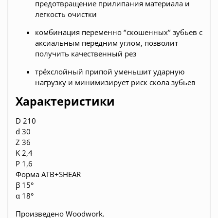
предотвращение прилипания материала и
легкость очистки
комбинация переменно ‘’скошенных’’ зубьев с
аксиальным передним углом, позволит
получить качественный рез
трёхслойный припой уменьшит ударную
нагрузку и минимизирует риск скола зубьев
Характеристики
D 210
d 30
Z 36
K 2,4
P 1,6
Форма ATB+SHEAR
β 15°
α 18°
Произведено Woodwork.