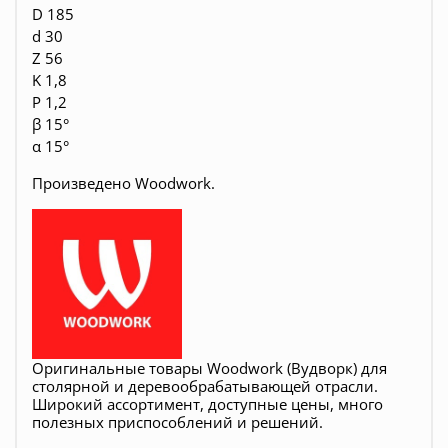
D 185
d 30
Z 56
K 1,8
P 1,2
β 15°
α 15°
Произведено Woodwork.
Оригинальные товары Woodwork (Вудворк) для
столярной и деревообрабатывающей отрасли.
Широкий ассортимент, доступные цены, много
полезных приспособлений и решений.