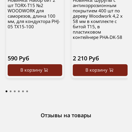
Новинка! Набор бит 2
Новинка! Шурупы с
шт TORX-T15 №2
антикоррозионным
WOODWORK для
покрытием 400 шт по
саморезов, длина 100
дереву Woodwork 4,2 x
мм, для кондуктора PHJ-
58 мм в комплекте с
05 TX15-100
битой Т15, в
пластиковом
контейнере PHA-DK-58
590 Руб
2 210 Руб
В корзину
В корзину
Отзывы на товары