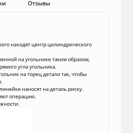
ки
Отзывы
рого находят центр цилиндрического
ленной на угольнике таким образом,
рямого угла угольника.
ольник на торец детали так, чтобы
.
инейке наносят на деталь риску.
ряют операцию.
ужности.