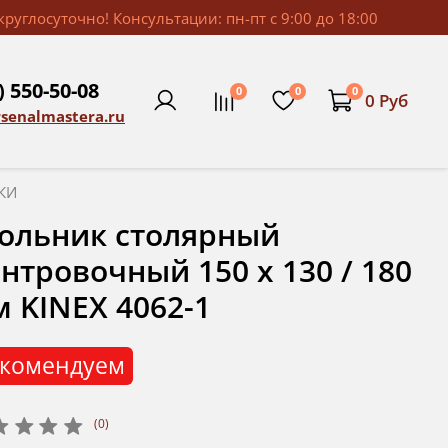
руглосуточно! Консультации: пн-пт с 9:00 до 18:00
) 550-50-08
0
0
0
0 Руб
rsenalmastera.ru
КИ
ольник столярный
нтровочный 150 x 130 / 180
 KINEX 4062-1
комендуем
(0)