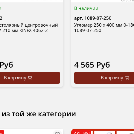
и
В наличии
2
арт.
1089-07-250
 столярный центровочный
Угломер 250 х 400 мм 0-18
 / 210 мм KINEX 4062-2
1089-07-250
 Руб
4 565 Руб
В корзину
В корзину
 из той же категории
аж
АКЦИЯ!