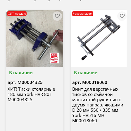
ХИТ продаж
Рекомендуем
В наличии
В наличии
арт.
М00004325
арт.
М00018060
ХИТ! Тиски столярные
Винт для верстачных
180 мм York HVR 801
тисков со съёмной
М00004325
магнитной рукоятью с
двумя направляющими
D 28 мм 550 / 335 мм
York HV516 MH
М00018060