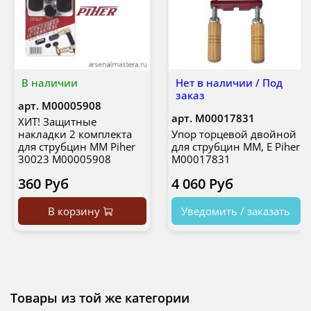
В наличии
Нет в наличии / Под
заказ
арт.
М00005908
арт.
М00017831
ХИТ! Защитные
накладки 2 комплекта
Упор торцевой двойной
для струбцин MM Piher
для струбцин MM, E Piher
30023 М00005908
М00017831
360 Руб
4 060 Руб
В корзину
Уведомить / заказать
Товары из той же категории