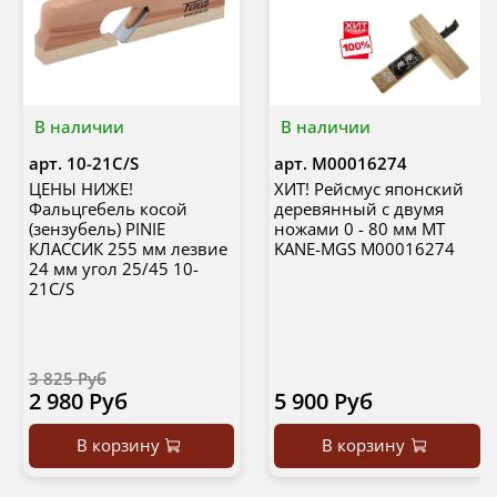
В наличии
В наличии
арт.
10-21C/S
арт.
М00016274
ЦЕНЫ НИЖЕ!
ХИТ! Рейсмус японский
Фальцгебель косой
деревянный с двумя
(зензубель) PINIE
ножами 0 - 80 мм MT
КЛАССИК 255 мм лезвие
KANE-MGS М00016274
24 мм угол 25/45 10-
21C/S
3 825 Руб
2 980 Руб
5 900 Руб
В корзину
В корзину