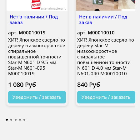
Нет в наличии / Под
Нет в наличии / Под
заказ
заказ
арт.
М00010019
арт.
М00010010
ХИТ! Японское сверло по
ХИТ! Японское сверло по
дереву низкоскоростное
дереву Star-M
спиральное
низкоскоростное
повышенной точности
спиральное
Star-M N601 D 9.5 мм
повышенной точности
Star-M N601-095
N 601 D 4,0 мм Star-M
М00010019
N601-040 М00010010
1 080 Руб
840 Руб
Уведомить / заказать
Уведомить / заказать