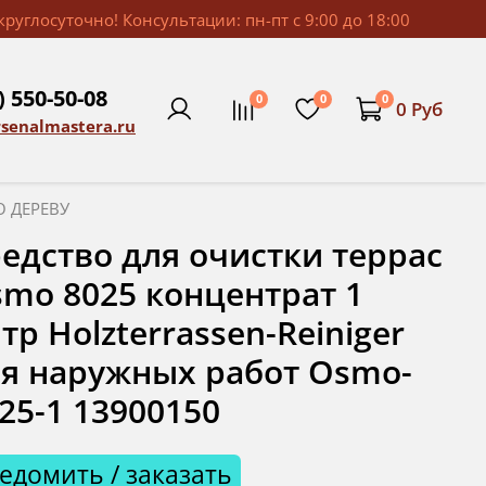
руглосуточно! Консультации: пн-пт с 9:00 до 18:00
) 550-50-08
0
0
0
0 Руб
rsenalmastera.ru
О ДЕРЕВУ
едство для очистки террас
mo 8025 концентрат 1
тр Holzterrassen-Reiniger
я наружных работ Osmo-
25-1 13900150
едомить / заказать