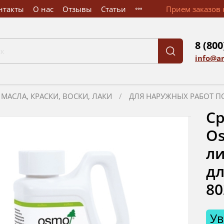
нтакты
О нас
Отзывы
Статьи
Прием заказов к
8 (800
info@a
МАСЛА, КРАСКИ, ВОСКИ, ЛАКИ
ДЛЯ НАРУЖНЫХ РАБОТ П
Ср
Os
ли
дл
80
Ув