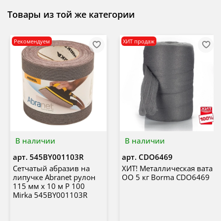
Товары из той же категории
Рекомендуем
ХИТ продаж
В наличии
В наличии
арт.
545BY001103R
арт.
CDO6469
Сетчатый абразив на
ХИТ! Металлическая вата
липучке Abranet рулон
ОО 5 кг Borma CDO6469
115 мм х 10 м P 100
Mirka 545BY001103R