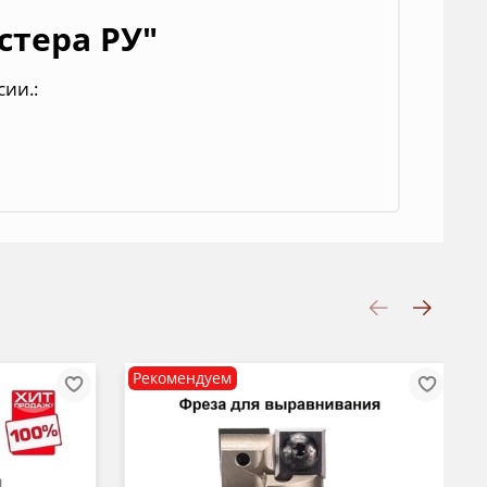
стера РУ"
сии.
:
Рекомендуем