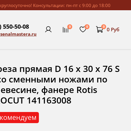
руглосуточно! Консультации: пн-пт с 9:00 до 18:00
) 550-50-08
0
0
0
0 Руб
rsenalmastera.ru
еза прямая D 16 x 30 x 76 S
со сменными ножами по
евесине, фанере Rotis
OCUT 141163008
комендуем