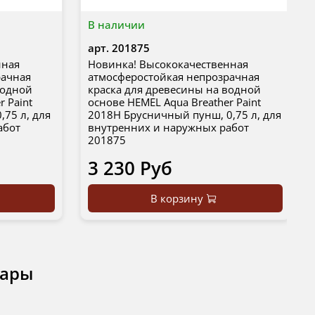
В наличии
арт.
201875
нная
Новинка! Высококачественная
рачная
атмосферостойкая непрозрачная
водной
краска для древесины на водной
r Paint
основе HEMEL Aqua Breather Paint
,75 л, для
2018H Брусничный пунш, 0,75 л, для
абот
внутренних и наружных работ
201875
3 230 Руб
В корзину
вары