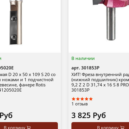
и
В наличии
05020E
арт.
301853P
ая D 20 x 50 x 109 S 20 со
ХИТ! Фреза внутренний ра
 ножами и 1 подчистной
(нижний подшипник) кром
евесине, фанере Rotis
9,2 Z 2 D 31,74 x 16 S 8 PR
41205020E
301853P
1
отзыв
 Руб
3 825 Руб
В корзину
В корзину