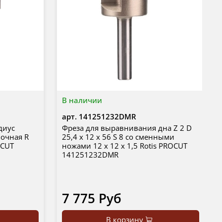
В наличии
арт.
141251232DMR
диус
Фреза для выравнивания дна Z 2 D
очная R
25,4 x 12 x 56 S 8 со сменными
OCUT
ножами 12 x 12 x 1,5 Rotis PROCUT
141251232DMR
7 775 Руб
В корзину