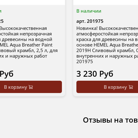
и
В наличии
25
арт.
201975
Высококачественная
Новинка! Высококачестве
стойкая непрозрачная
атмосферостойкая непроз
я древесины на водной
краска для древесины на 
MEL Aqua Breather Paint
основе HEMEL Aqua Breathe
вовый крамбл, 2,5 л, для
2019H Сливовый крамбл, 0
их и наружных работ
внутренних и наружных р
201975
 Руб
3 230 Руб
В корзину
В корзину
Отзывы на то