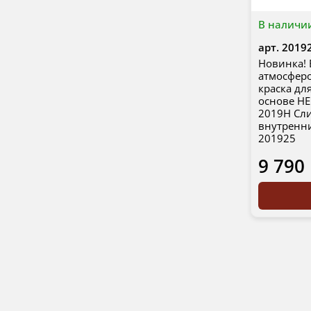
В наличи
арт.
2019
Новинка! 
атмосферо
краска дл
основе HE
2019H Сли
внутренн
201925
9 790