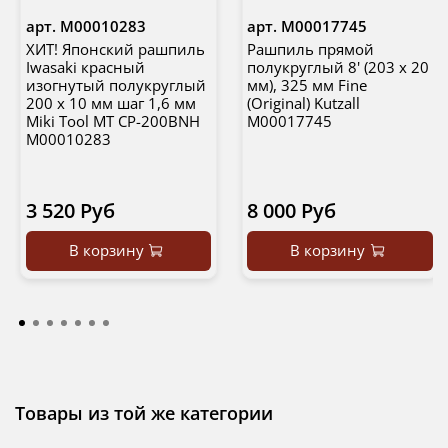
арт.
М00010283
арт.
М00017745
ХИТ! Японский рашпиль
Рашпиль прямой
Iwasaki красный
полукруглый 8' (203 х 20
изогнутый полукруглый
мм), 325 мм Fine
200 х 10 мм шаг 1,6 мм
(Original) Kutzall
Miki Tool MT CP-200BNH
М00017745
М00010283
3 520 Руб
8 000 Руб
В корзину
В корзину
Товары из той же категории