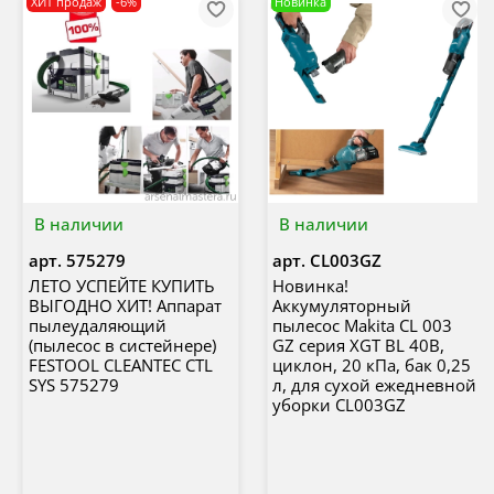
ХИТ продаж
-6%
Новинка
В наличии
В наличии
арт.
575279
арт.
CL003GZ
ЛЕТО УСПЕЙТЕ КУПИТЬ
Новинка!
ВЫГОДНО ХИТ! Аппарат
Аккумуляторный
пылеудаляющий
пылесос Makita CL 003
(пылесос в систейнере)
GZ серия XGT BL 40В,
FESTOOL CLEANTEC CTL
циклон, 20 кПа, бак 0,25
SYS 575279
л, для сухой ежедневной
уборки CL003GZ