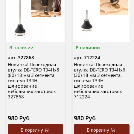
В наличии
В наличии
арт.
327868
арт.
712224
Новинка! Переходная
Новинка! Переходная
втулка DE-TERO T34Hx8
втулка DE-TERO T34Hx6
(80) 18 мм 3 сегмента,
(30) 18 мм 3 сегмента,
система T34H
система T34H
шлифование
шлифование
небольших заготовок
небольших заготовок
327868
712224
980 Руб
980 Руб
В корзину
В корзину