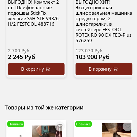
ВЫГОДНО! Комплект 2
ВЫГОДНО ХИТ!
шт Шлифовальные
Эксцентриковая
подошвы StickFix
шлифовальная машинка
жесткие SSH-STF-V93/6-
с редуктором, 2
H/2 FESTOOL 488716
шлифтарелки, в
систейнере FESTOOL
ROTEX RO 90 DX FEQ-Plus
576259
2 700 Руб
123 070 Руб
2 245 Руб
103 900 Руб
В корзину
В корзину
Товары из той же категории
Новинка
Новинка